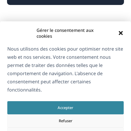
Gérer le consentement aux
cookies
Nous utilisons des cookies pour optimiser notre site
web et nos services. Votre consentement nous
À propos de WPML
permet de traiter des données telles que le
RGPD & Politique de confidentialité
comportement de navigation. L'absence de
consentement peut affecter certaines
(s'ouvre
Rejoignez notre équipe
fonctionnalités.
dans
(s'ouvre
(s'ouvre
(s'ouvre
une
dans
dans
dans
nouvelle
Accepter
une
une
une
Français
fenêtre)
nouvelle
nouvelle
nouvelle
Refuser
fenêtre)
fenêtre)
fenêtre)
(s'ouvre
© 2026
OnTheGoSystems Limited