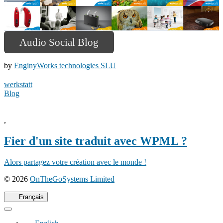
Audio Social Blog
by
EnginyWorks technologies SLU
werkstatt
Blog
,
Fier d'un site traduit avec WPML ?
Alors partagez votre création avec le monde !
(s'ouvre
© 2026
OnTheGoSystems Limited
dans
une
Français
nouvelle
fenêtre)