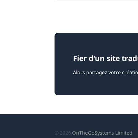
Fier d'un site tra
Alors partagez votre créati
(s
© 2026
OnTheGoSystems Limited