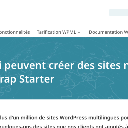
onctionnalités
Tarification WPML
Documentation 
i peuvent créer des sites 
rap Starter
us d'un million de sites WordPress multilingues p
 quelques-uns des sites que nos clients ont ajoutés à