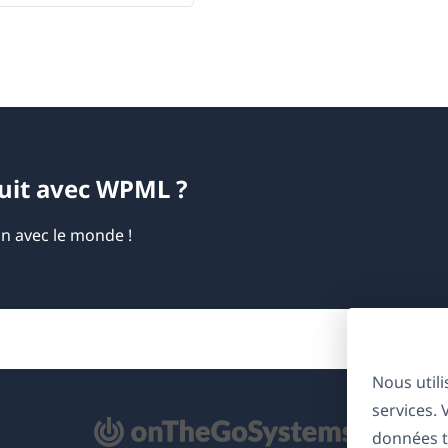
duit avec WPML ?
on avec le monde !
Nous util
services.
'ouvre
données t