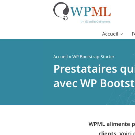
Accueil
F
Passer
au
contenu
Accueil
» WP Bootstrap Starter
Prestataires qu
avec WP Bootst
WPML alimente pl
clients
. Voici