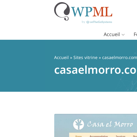
Accueil
F
Passer
au
contenu
Accueil
»
Sites vitrine
» casaelmorro.co
casaelmorro.c