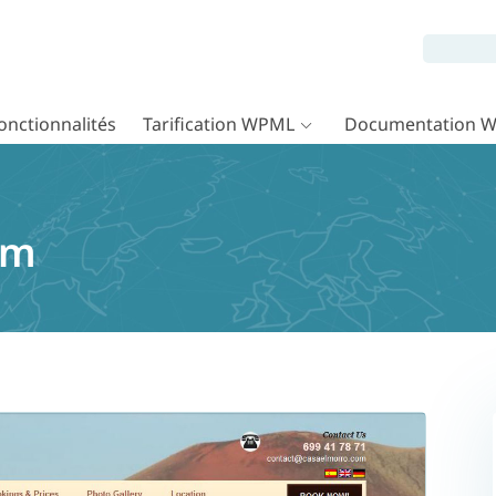
onctionnalités
Tarification WPML
Documentation 
m
om