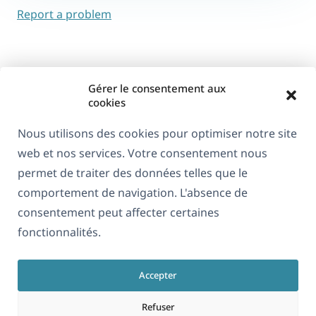
Report a problem
Gérer le consentement aux
cookies
Nous utilisons des cookies pour optimiser notre site
web et nos services. Votre consentement nous
À propos de WPML
permet de traiter des données telles que le
RGPD & Politique de confidentialité
comportement de navigation. L'absence de
consentement peut affecter certaines
(s'ouvre
Rejoignez notre équipe
fonctionnalités.
dans
(s'ouvre
(s'ouvre
(s'ouvre
une
dans
dans
dans
nouvelle
Accepter
une
une
une
Français
fenêtre)
nouvelle
nouvelle
nouvelle
Refuser
fenêtre)
fenêtre)
fenêtre)