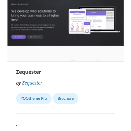
Zequester
by
Zequester
YOOtheme Pro
Brochure
,