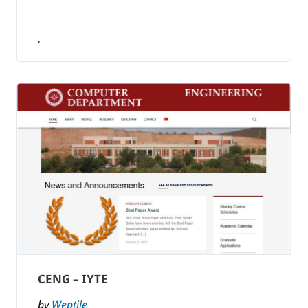
,
CENG – IYTE
by
Weptile