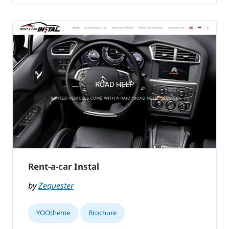
Rent-a-car Instal
by
Zequester
YOOtheme
Brochure