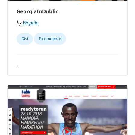
GeorgiaInDublin
by
Weptile
Divi
E-commerce
,