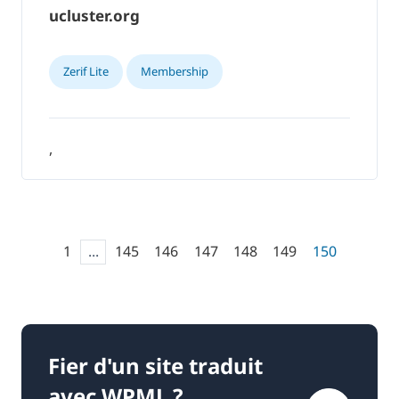
ucluster.org
Zerif Lite
Membership
,
1
...
145
146
147
148
149
150
Fier d'un site traduit
avec WPML ?