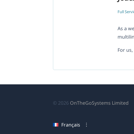
Full Servi
As a w
multili
For us,
(s
© 2026
OnTheGoSystems Limited
da
u
Français
no