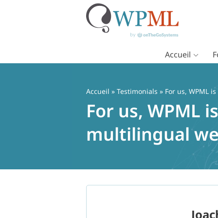
Accueil
F
Passer
au
contenu
Accueil
»
Testimonials
» For us, WPML is 
For us, WPML is
multilingual we
Joac