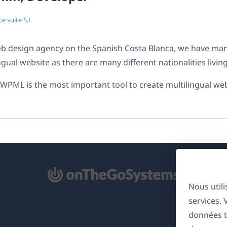
ce suite S.L
eb design agency on the Spanish Costa Blanca, we have man
ngual website as there are many different nationalities living
 WPML is the most important tool to create multilingual web
'ouvre
Nous util
ns
services.
ne
données t
uvelle