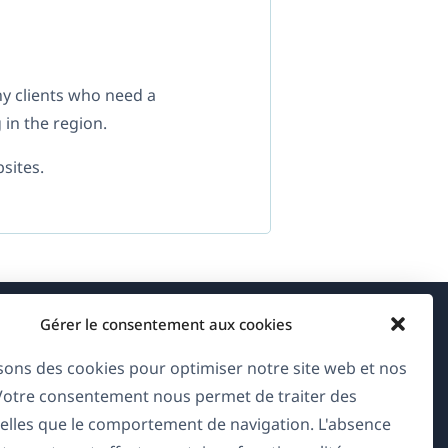
y clients who need a
 in the region.
sites.
Gérer le consentement aux cookies
À propos de WPML
isons des cookies pour optimiser notre site web et nos
RGPD & Politique de confidentialité
 Votre consentement nous permet de traiter des
(s'ouvre
Rejoignez notre équipe
elles que le comportement de navigation. L'absence
dans