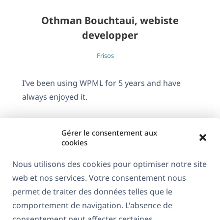
Othman Bouchtaui, webiste
developper
Frisos
I’ve been using WPML for 5 years and have
always enjoyed it.
Gérer le consentement aux
cookies
Nous utilisons des cookies pour optimiser notre site
web et nos services. Votre consentement nous
À propos de WPML
permet de traiter des données telles que le
RGPD & Politique de confidentialité
comportement de navigation. L'absence de
consentement peut affecter certaines
(s'ouvre