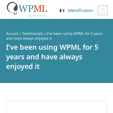
Identification
Passer
au
contenu
Accueil
»
Testimonials
» I’ve been using WPML for 5 years
and have always enjoyed it
I’ve been using WPML for 5
years and have always
enjoyed it