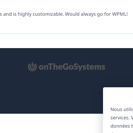
s and is highly customizable. Would always go for WPML!
'ouvre
ns
ne
uvelle
nêtre)
Nous util
services.
données t