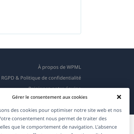
À propos de WPML
RGPD & Politique de confidentialité
(s'ouvre
Rejoignez notre équipe
dans
Gérer le consentement aux cookies
(s'ouvre
(s'ouvre
(s'ouvre
une
isons des cookies pour optimiser notre site web et nos
dans
dans
dans
nouvelle
une
une
une
 Votre consentement nous permet de traiter des
fenêtre)
nouvelle
nouvelle
nouvelle
elles que le comportement de navigation. L'absence
fenêtre)
fenêtre)
fenêtre)