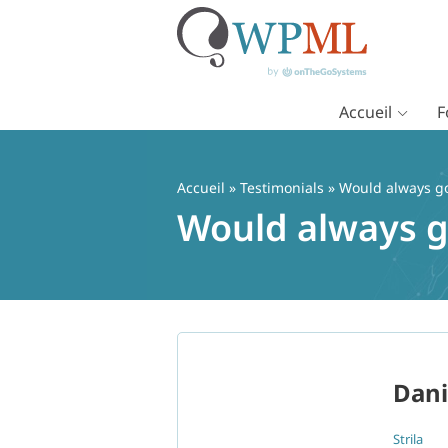
Accueil
F
Passer
au
contenu
Accueil
»
Testimonials
» Would always g
Would always g
Dani
Strila