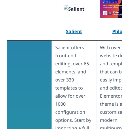
Salient
Phlox
Salient offers
With over 17
front-end
website desi
editing, over 65
and template
elements, and
that can be
over 330
easily impor
templates to
and edited in
allow for over
Elementor, P
1000
theme is a hi
configuration
customisable
options. Start by
modern
importing a full
multipurpos