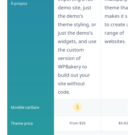
À propos
demo site, just
theme that
the demo’s
makes it sim
theme styling, or
to create a w
just the demo’s
range of
widgets, and use
websites.
the custom
version of
WPBakery to
build out your
site without
code.
Modèle tarifaire
Theme price
From $59
$0-$39