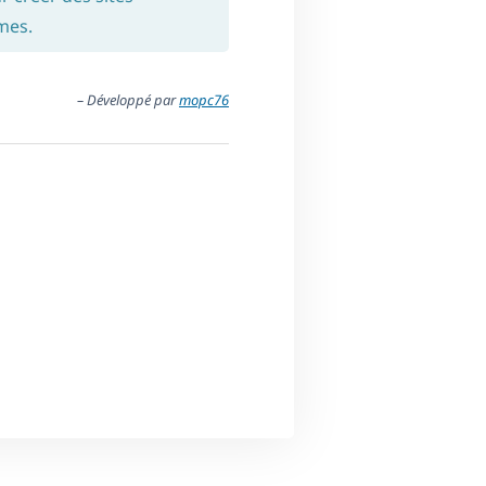
mes.
– Développé par
mopc76