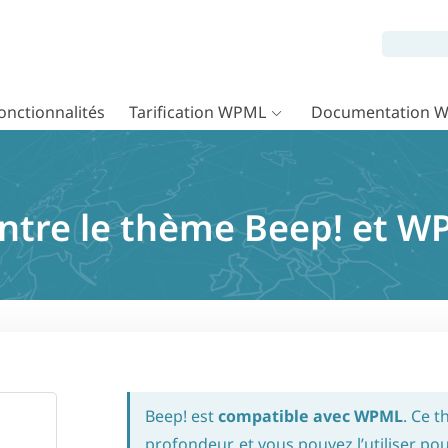
onctionnalités
Tarification WPML
Documentation 
entre le thème Beep! et 
Beep! est
compatible avec WPML
. Ce t
profondeur, et vous pouvez l’utiliser pou