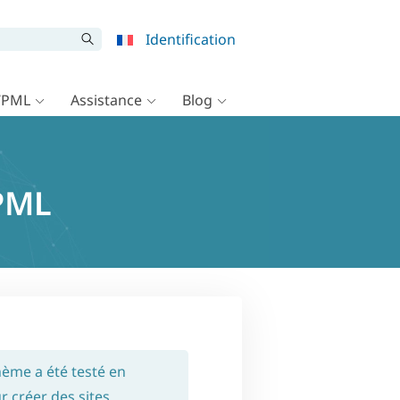
Identification
WPML
Assistance
Blog
WPML
hème a été testé en
r créer des sites