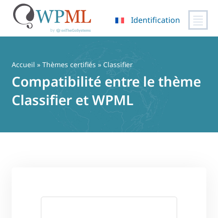
Identification
Passer
au
contenu
Accueil
»
Thèmes certifiés
» Classifier
Compatibilité entre le thème
Classifier et WPML