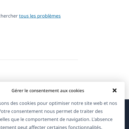
echercher
tous les problèmes
Gérer le consentement aux cookies
isons des cookies pour optimiser notre site web et nos
 Votre consentement nous permet de traiter des
À propos de WPML
elles que le comportement de navigation. L'absence
tement peut affecter certaines fonctionnalités.
RGPD & Politique de confidentialité