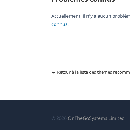
Actuellement, il n'y a aucun probl
connus
.
Retour à la liste des thèmes recom
(s
© 2026
OnTheGoSystems Limited
da