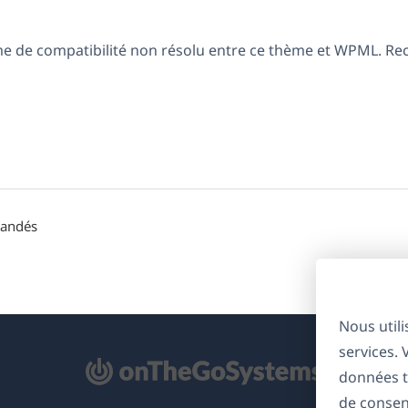
ème de compatibilité non résolu entre ce thème et WPML. R
mandés
Nous util
services.
'ouvre
données t
ns
de consen