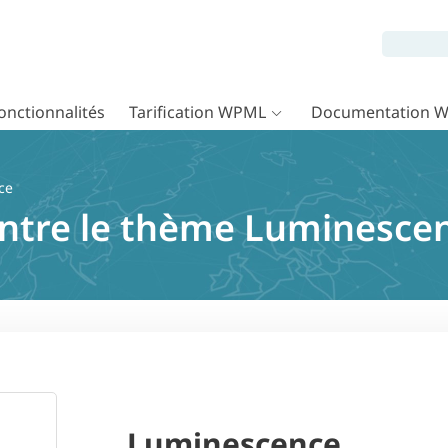
onctionnalités
Tarification WPML
Documentation 
ce
entre le thème Luminesc
Luminescence