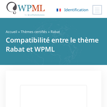
Identification
Passer
au
contenu
Accueil
»
Thèmes certifiés
» Rabat
Compatibilité entre le thème
Rabat et WPML