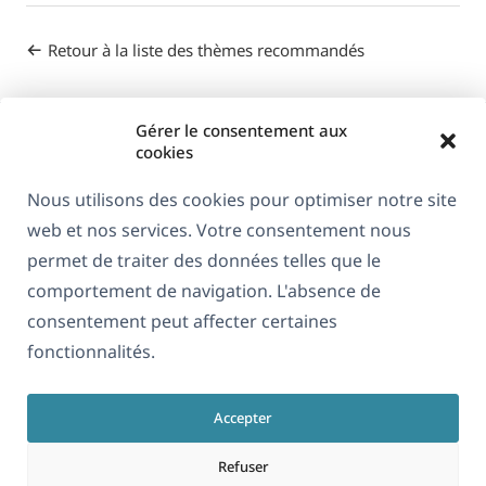
Retour à la liste des thèmes recommandés
Gérer le consentement aux
cookies
Nous utilisons des cookies pour optimiser notre site
web et nos services. Votre consentement nous
À propos de WPML
permet de traiter des données telles que le
RGPD & Politique de confidentialité
comportement de navigation. L'absence de
consentement peut affecter certaines
(s'ouvre
Rejoignez notre équipe
fonctionnalités.
dans
(s'ouvre
(s'ouvre
(s'ouvre
une
dans
dans
dans
nouvelle
Accepter
une
une
une
Français
fenêtre)
nouvelle
nouvelle
nouvelle
Refuser
fenêtre)
fenêtre)
fenêtre)