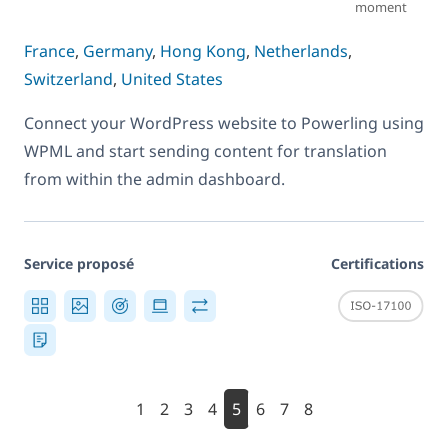
moment
France
,
Germany
,
Hong Kong
,
Netherlands
,
Switzerland
,
United States
Connect your WordPress website to Powerling using
WPML and start sending content for translation
from within the admin dashboard.
Service proposé
Certifications
1
2
3
4
5
6
7
8