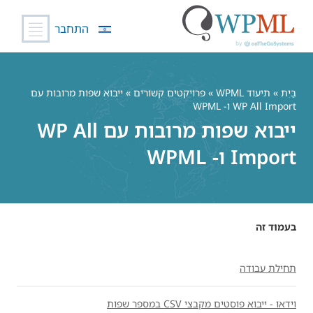
התחבר
לג
תוכן
בַּיִת
»
תיעוד WPML
»
פרויקטים קשורים
» ייבוא ​​שפות מרובות עם
WP All Import ו- WPML
ייבוא ​​שפות מרובות עם WP All
Import ו- WPML
בעמוד זה
תחילת עבודה
וידאו - ייבוא פוסטים מקבצי CSV במספר שפות