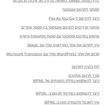
PTC לעומת DeepL: השוואה מדודה של איכות תרגום AI
תמחור לתרגום אוטומטי
כיצד להירשם ל-Pay-As-You-Go
שיתוף קרדיטים לתרגום אוטומטי בין מספר אתרים
שימוש בתרגום אוטומטי עם שפות מותאמות אישית
איך לתרגם את אתר הוורדפרס שלך עם DeepL
תרגם את אתר WordPress שלך עם Microsoft Translator
לוח בקרה לתרגום
עורך תרגום מתקדם
כיצד להשתמש במילון המונחים של WPML
כיצד להשתמש בשירותי תרגום ב- WPML
איך לשכפל ולהעתיק תוכן ב-WPML