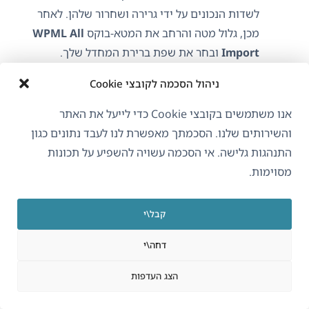
לשדות הנכונים על ידי גרירה ושחרור שלהן. לאחר
מכן, גלול מטה והרחב את המטא-בוקס
WPML All
Import
ובחר את שפת ברירת המחדל שלך.
כשתסיים, לחץ על
המשך לשלב 4
.
ניהול הסכמה לקובצי Cookie
אנו משתמשים בקובצי Cookie כדי לייעל את האתר
והשירותים שלנו. הסכמתך מאפשרת לנו לעבד נתונים כגון
מיפוי שדות ברירת המחדל של שפות באשף WP All Import
התנהגות גלישה. אי הסכמה עשויה להשפיע על תכונות
מסוימות.
מפה את המזהה הייחודי לרכיב הנכון בקובץ ה- CSV
קבל\י
או ה- XML שלך.
דחה\י
הצג העדפות
הגדרת ערך המזהה הייחודי