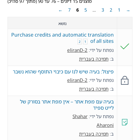
מוצגים 15 דיונים – 76 עד 90 (מתוך 97 סה״כ)
←
7
6
5
…
3
2
1
→
נושא
Purchase credits and automatic translation
of all sites
2
1
נפתח על ידי:
eliranD-2
ב:
תמיכה בעברית
פיצול: בעיה שיש לנו עם כיבוי התוסף שהוא נשבר
נפתח על ידי:
eliranD-2
ב:
תמיכה בעברית
בעיה עם מפת אתר – אין מפת אתר בסורק של
לייט ספיד
נפתח על ידי:
Shahar
Aharoni
ב:
תמיכה בעברית