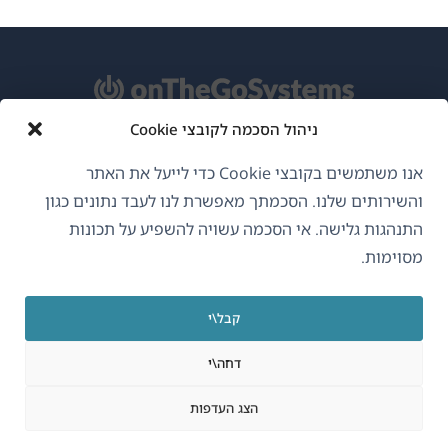
ניהול הסכמה לקובצי Cookie
אודות WPML
אנו משתמשים בקובצי Cookie כדי לייעל את האתר
GDPR ומדיניות פרטיות
והשירותים שלנו. הסכמתך מאפשרת לנו לעבד נתונים כגון
התנהגות גלישה. אי הסכמה עשויה להשפיע על תכונות
(נפתח
הצטרף לצוות שלנו
מסוימות.
בחלון
(נפתח
(נפתח
(נפתח
חדש)
בחלון
בחלון
בחלון
קבל\י
חדש)
חדש)
חדש)
עברית
דחה\י
(נפתח
OnTheGoSystems Limited
© 2026
הצג העדפות
בחלון