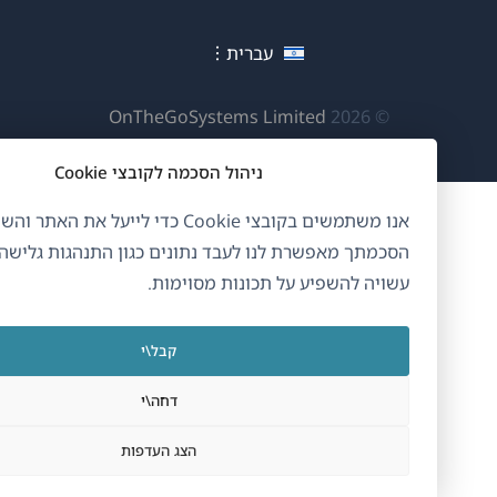
בחלון
בחלון
בחלון
חדש)
חדש)
חדש)
עברית
(נפתח
OnTheGoSystems Limited
© 2026
בחלון
ניהול הסכמה לקובצי Cookie
חדש)
אנו משתמשים בקובצי Cookie כדי לייעל את האתר והשירותים
הסכמתך מאפשרת לנו לעבד נתונים כגון התנהגות גלישה. אי הס
עשויה להשפיע על תכונות מסוימות.
קבל\י
דחה\י
הצג העדפות