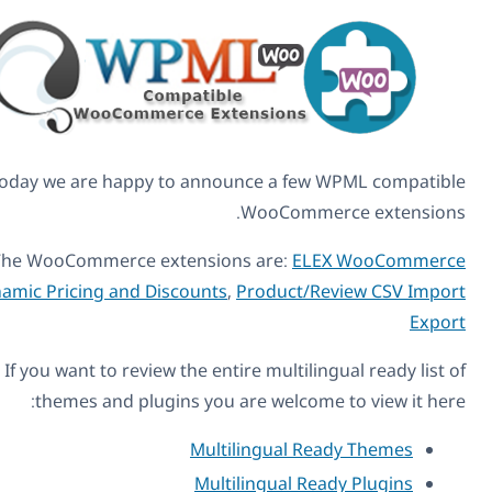
Today we are happy to announce a few WPML compat
WooCommerce extensi
The WooCommerce extensions are:
ELEX WooComm
Dynamic Pricing and Discounts
,
Product/Review CSV Im
Ex
If you want to review the entire multilingual ready li
themes and plugins you are welcome to view it h
Multilingual Ready Themes
Multilingual Ready Plugins