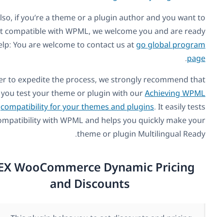
Also, if you’re a theme or a plugin author and you wa
make it compatible with WPML, we welcome you and are r
to help: You are welcome to contact us at
go global pro
.
In order to expedite the process, we strongly recommend 
you test your theme or plugin with our
Achieving 
compatibility for your themes and plugins
. It easily 
compatibility with WPML and helps you quickly make 
theme or plugin Multilingual Re
ELEX WooCommerce Dynamic Pricin
and Discounts