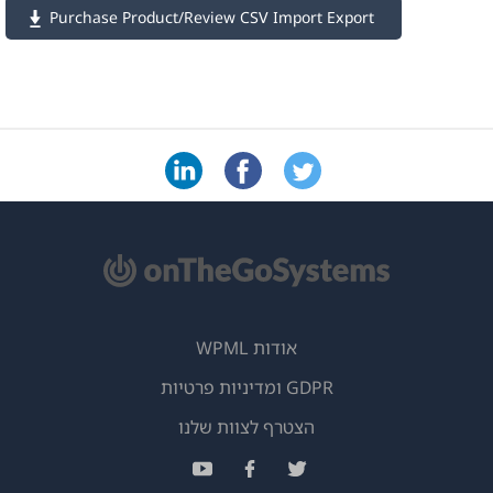
Purchase Product/Review CSV Import Export
אודות WPML
GDPR ומדיניות פרטיות
(נפתח
הצטרף לצוות שלנו
בחלון
(נפתח
(נפתח
(נפתח
חדש)