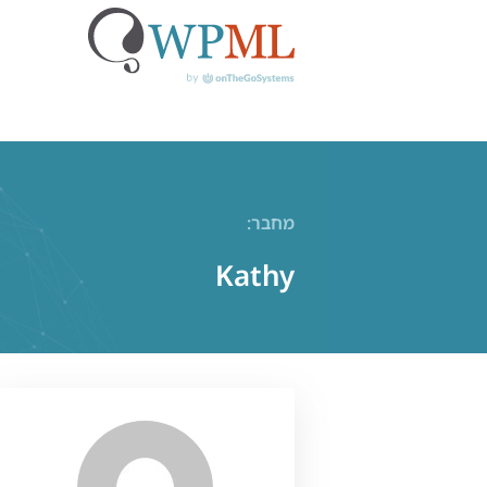
לג
תוכן
מחבר:
Kathy