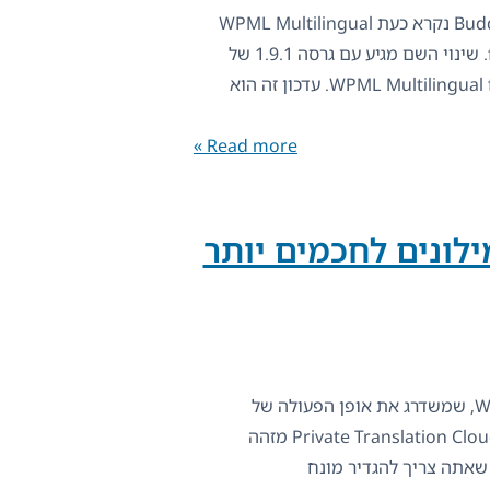
התוסף שלנו BuddyPress Multilingual נקרא כעת WPML Multilingual
for BuddyPress and BuddyBoss. שינוי השם מגיע עם גרסה 1.9.1 של
WPML Multilingual for BuddyPress and BuddyBoss. עדכון זה הוא
Read more »
הופך מילונים לחכמים יותר
בחודש שעבר, שחררנו את WPML 4.8, שמשדרג את אופן הפעולה של
מילונים עם תרגום AI. כעת, Private Translation Cloud (PTC) מזהה
 שאתה צריך להגדיר מונח