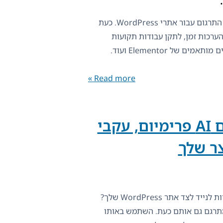
WPML 4.9 משפר את פונקציונליות התרגום עבור אתרי WordPress. כעת
הערכות זמן, לתקן עבודות תקועות
בלחיצה אחת, לתרגם בקלות ווידג'טים מותאמים של Elementor ועוד.
Read more »
PTC לתוכנה: תרגום AI פרימיום, עקבי
ר שלך
האם אתה מפתח תוכנה או אפליקציות לנייד לצד אתר WordPress שלך?
 מנוע התרגום AI של WPML, מתרגם גם אותם כעת. השתמש באותו