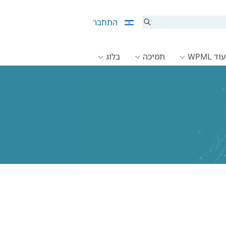
התחבר
ד WPML
תמיכה
בלוג