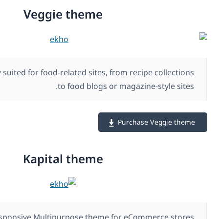
Veggie theme
Veggie is perfectly suited for food-related sites, from re
to food blogs or magaz
Purch
Kapital theme
Kapital is a Responsive Multipurpose theme for eC