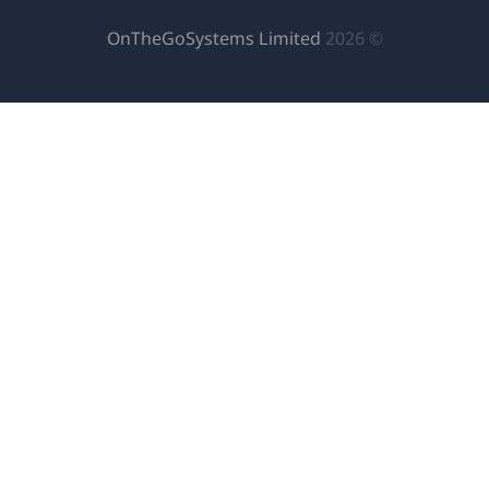
(נפתח
OnTheGoSystems Limit
בחלון
חדש)