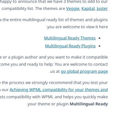
Today we are happy to announce that we have 3 th
compatibility list. The themes are
Ve
If you want to review the entire multilingual ready list o
you are welc
Multilingual 
Multilingual 
Also, if you're a theme or a plugin author and you want to
with WPML, we welcome you and ready to help: You are 
.
us at
go gl
In order to expedite the process we strongly recommend
theme or plugin with our
Achieving WPML compatibility f
plugins
. It easily tests compatibility with WPML and hel
.
your theme or plugin