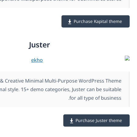
Purch
Juster
Juster is a Clean & Creative Minimal Multi-Purpose 
designed by minimal style. 15+ demo categories, Juster
for all 
Purc