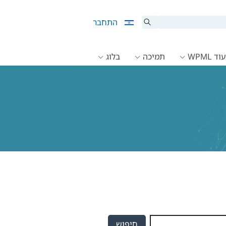
התחבר
ד WPML
תמיכה
בלוג