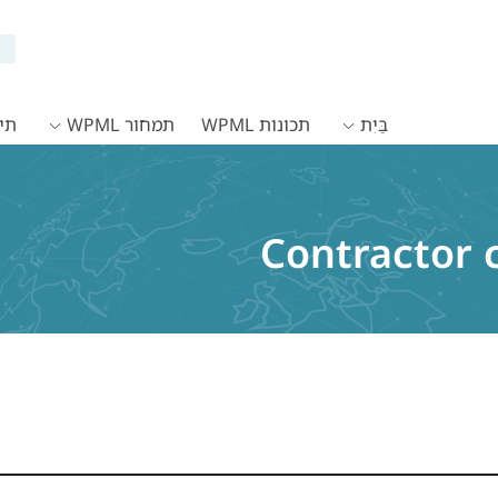
בַּיִת
תכונות WPML
תמחור WPML
תיעו
Contractor 