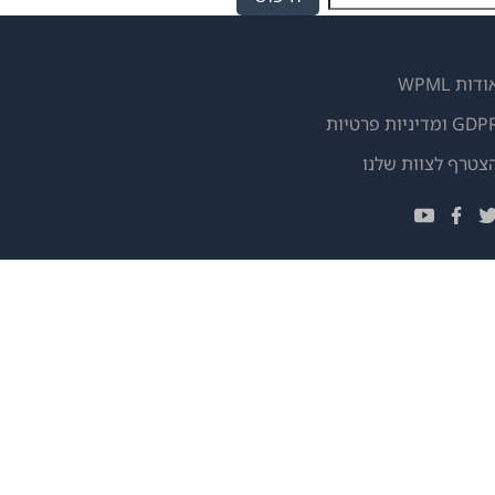
ודות WPML
GD ומדיניות פרטיות
(נפתח
צטרף לצוות שלנו
בחלון
(נפתח
(נפתח
(נפתח
חדש)
בחלון
בחלון
בחלון
חדש)
חדש)
חדש)