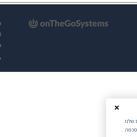
תח
א
ון
PR
)
ה
ותים שלנו.
הסכמה