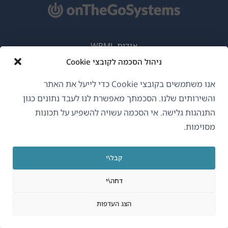
אודות WPML
ניהול הסכמה לקובצי Cookie
GDPR ומדיניות פרטיות
(נפתח
הצטרף לצוות שלנו
אנו משתמשים בקובצי Cookie כדי לייעל את האתר
בחלון
והשירותים שלנו. הסכמתך מאפשרת לנו לעבד נתונים כגון
(נפתח
(נפתח
(נפתח
חדש)
התנהגות גלישה. אי הסכמה עשויה להשפיע על תכונות
בחלון
בחלון
בחלון
מסוימות.
חדש)
חדש)
חדש)
עברית
קבל\י
(נפתח
OnTheGoSystems Limited
© 2026
בחלון
דחה\י
חדש)
הצג העדפות