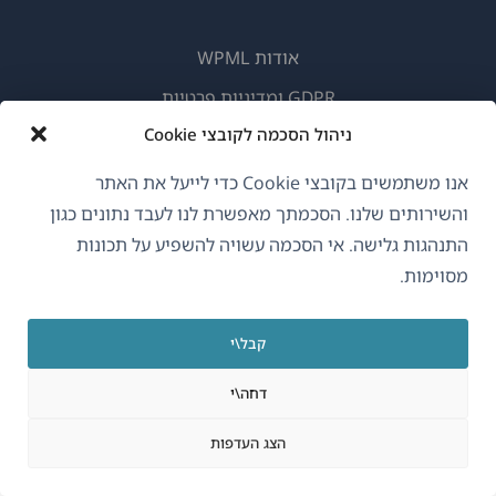
אודות WPML
GDPR ומדיניות פרטיות
ניהול הסכמה לקובצי Cookie
(נפתח
הצטרף לצוות שלנו
בחלון
(נפתח
(נפתח
(נפתח
אנו משתמשים בקובצי Cookie כדי לייעל את האתר
חדש)
בחלון
בחלון
בחלון
והשירותים שלנו. הסכמתך מאפשרת לנו לעבד נתונים כגון
חדש)
חדש)
חדש)
התנהגות גלישה. אי הסכמה עשויה להשפיע על תכונות
עברית
מסוימות.
(נפתח
OnTheGoSystems Limited
© 2026
קבל\י
בחלון
חדש)
דחה\י
הצג העדפות