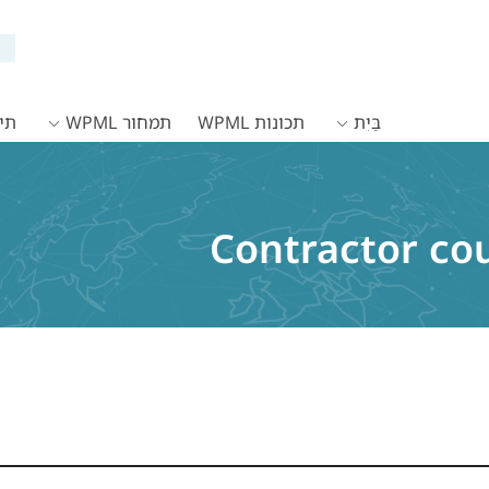
בַּיִת
תכונות WPML
תמחור WPML
תיעו
Contractor co