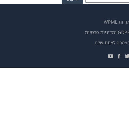
ודות WPML
GD ומדיניות פרטיות
(נפתח
צטרף לצוות שלנו
בחלון
(נפתח
(נפתח
(נפתח
חדש)
בחלון
בחלון
בחלון
חדש)
חדש)
חדש)