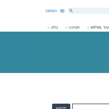
התחבר
ד WPML
תמיכה
בלוג