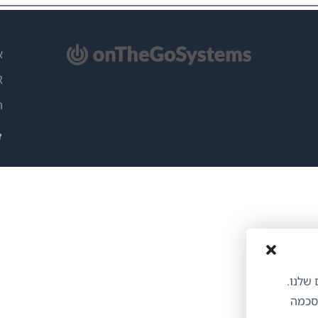
תח
א
ון
PR
)
ה
ותים שלנו.
הסכמה