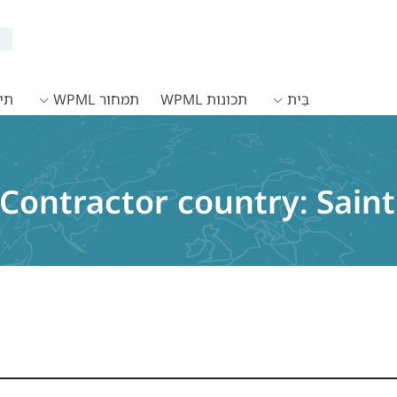
בַּיִת
תכונות WPML
תמחור WPML
תיעו
Contractor country:
Saint