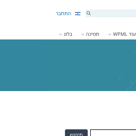
התחבר
ד WPML
תמיכה
בלוג