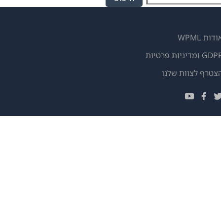
ודות WPML
GD ומדיניות פרטיות
(נפתח
צטרף לצוות שלנו
בחלון
(נפתח
(נפתח
(נפתח
חדש)
בחלון
בחלון
בחלון
חדש)
חדש)
חדש)