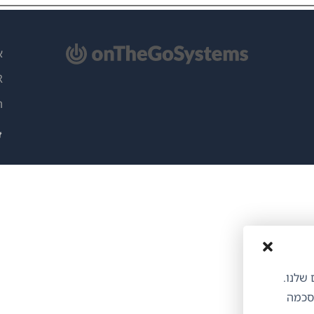
תח
א
ון
PR
)
ה
ותים שלנו.
הסכמה