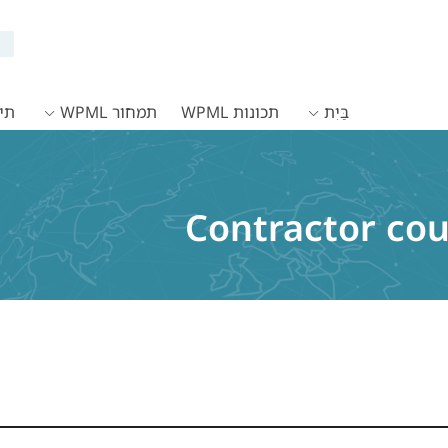
בַּיִת
תכונות WPML
תמחור WPML
תיעו
Contractor co