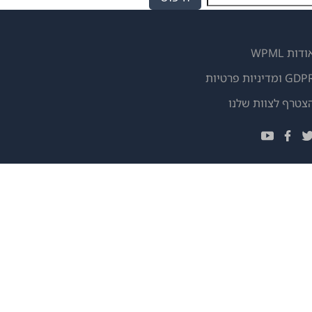
ודות WPML
GD ומדיניות פרטיות
(נפתח
צטרף לצוות שלנו
בחלון
(נפתח
(נפתח
(נפתח
חדש)
בחלון
בחלון
בחלון
חדש)
חדש)
חדש)