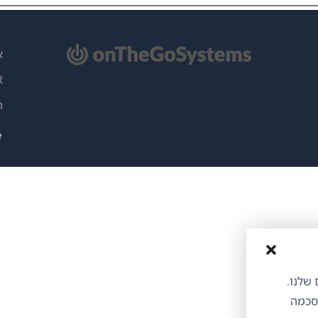
תח
א
ון
PR
)
ה
ותים שלנו.
הסכמה