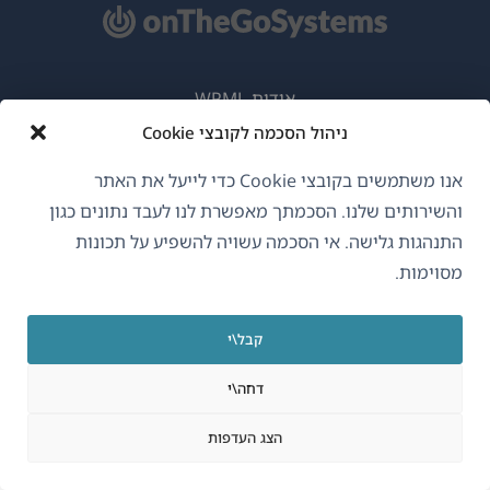
אודות WPML
ניהול הסכמה לקובצי Cookie
GDPR ומדיניות פרטיות
(נפתח
הצטרף לצוות שלנו
אנו משתמשים בקובצי Cookie כדי לייעל את האתר
בחלון
והשירותים שלנו. הסכמתך מאפשרת לנו לעבד נתונים כגון
(נפתח
(נפתח
(נפתח
חדש)
התנהגות גלישה. אי הסכמה עשויה להשפיע על תכונות
בחלון
בחלון
בחלון
מסוימות.
חדש)
חדש)
חדש)
עברית
קבל\י
(נפתח
OnTheGoSystems Limited
© 2026
בחלון
דחה\י
חדש)
הצג העדפות