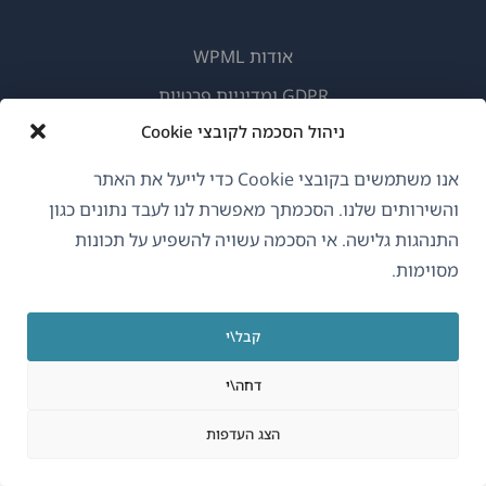
אודות WPML
GDPR ומדיניות פרטיות
ניהול הסכמה לקובצי Cookie
(נפתח
הצטרף לצוות שלנו
בחלון
(נפתח
(נפתח
(נפתח
אנו משתמשים בקובצי Cookie כדי לייעל את האתר
חדש)
בחלון
בחלון
בחלון
והשירותים שלנו. הסכמתך מאפשרת לנו לעבד נתונים כגון
חדש)
חדש)
חדש)
התנהגות גלישה. אי הסכמה עשויה להשפיע על תכונות
עברית
מסוימות.
(נפתח
OnTheGoSystems Limited
© 2026
קבל\י
בחלון
חדש)
דחה\י
הצג העדפות