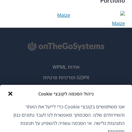
Portfolio
Maize
אודות WPML
GDPR ומדיניות פרטיות
(נפתח
הצטרף לצוות שלנו
ניהול הסכמה לקובצי Cookie
בחלון
(נפתח
(נפתח
(נפתח
חדש)
אנו משתמשים בקובצי Cookie כדי לייעל את האתר
בחלון
בחלון
בחלון
חדש)
חדש)
חדש)
והשירותים שלנו. הסכמתך מאפשרת לנו לעבד נתונים כגון
עברית
התנהגות גלישה. אי הסכמה עשויה להשפיע על תכונות
מסוימות.