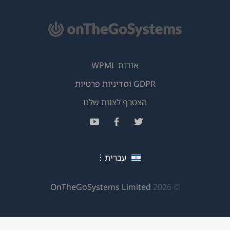
אודות WPML
GDPR ומדיניות פרטיות
(נפתח
הצטרף לצוות שלנו
בחלון
(נפתח
(נפתח
(נפתח
חדש)
בחלון
בחלון
בחלון
חדש)
חדש)
חדש)
עברית
(נפתח
OnTheGoSystems Limited
© 2026
בחלון
חדש)