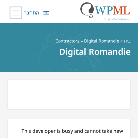
התחבר
לג
תוכן
בַּיִת
»
» Digital Romandie
Contractors
Digital Romandie
This developer is busy and cannot take new