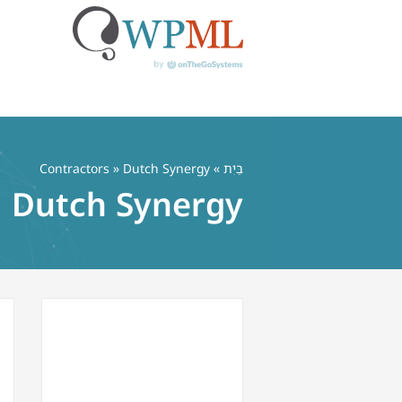
לג
תוכן
בַּיִת
»
» Dutch Synergy
Contractors
Dutch Synergy