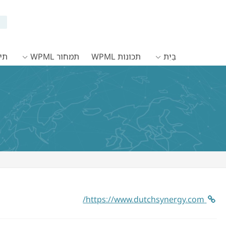
בַּיִת
תכונות WPML
תמחור WPML
תיעו
https://www.dutchsynergy.com/