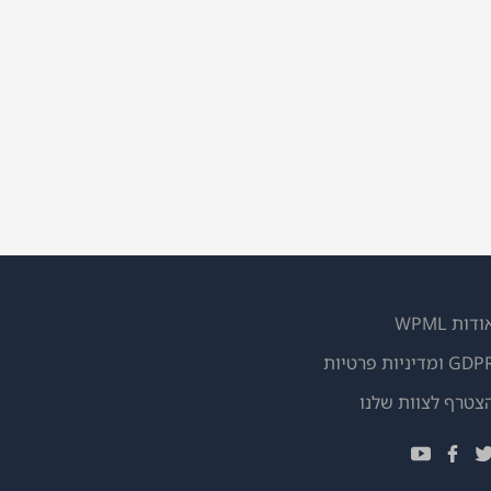
ודות WPML
GD ומדיניות פרטיות
(נפתח
צטרף לצוות שלנו
בחלון
(נפתח
(נפתח
(נפתח
חדש)
בחלון
בחלון
בחלון