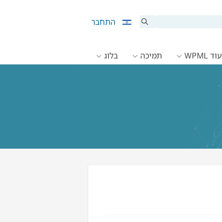
התחבר
ד WPML
תמיכה
בלוג