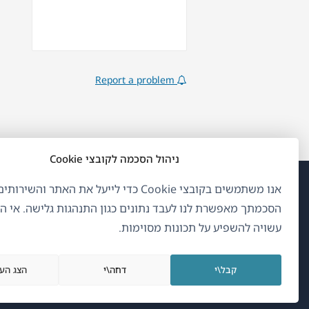
Report a problem
ניהול הסכמה לקובצי Cookie
אנו משתמשים בקובצי Cookie כדי לייעל את האתר והשיר
(נפ
OnTheGoSystems Limited
© 2026
הסכמתך מאפשרת לנו לעבד נתונים כגון התנהגות גלישה. אי 
בחל
עשויה להשפיע על תכונות מסוימות.
חדש
עברית
קבל\י
דחה\י
הצג הע