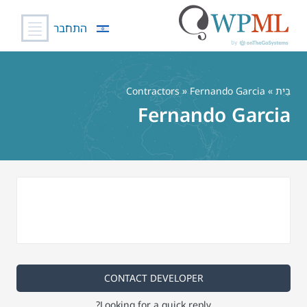
התחבר
לג
תוכן
בַּיִת
»
» Fernando Garcia
Contractors
Fernando Garcia
CONTACT DEVELOPER
Looking for a quick reply?