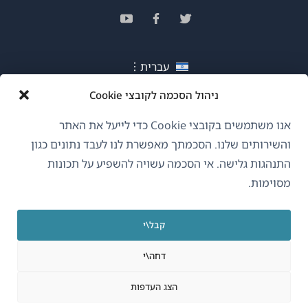
בחלון
(נפתח
(נפתח
(נפתח
חדש)
בחלון
בחלון
בחלון
חדש)
חדש)
חדש)
עברית
ניהול הסכמה לקובצי Cookie
(נפתח
OnTheGoSystems Limited
© 2026
בחלון
אנו משתמשים בקובצי Cookie כדי לייעל את האתר
חדש)
והשירותים שלנו. הסכמתך מאפשרת לנו לעבד נתונים כגון
התנהגות גלישה. אי הסכמה עשויה להשפיע על תכונות
מסוימות.
קבל\י
דחה\י
הצג העדפות