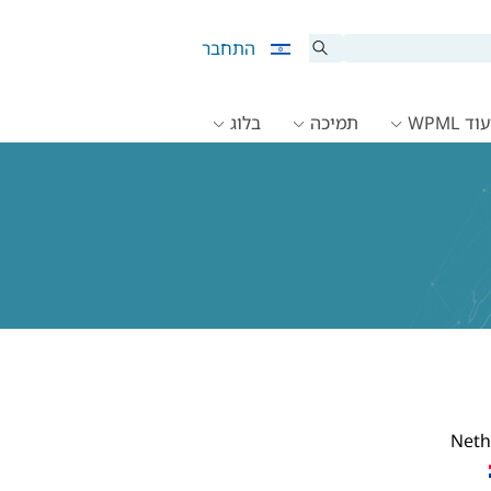
התחבר
ד WPML
תמיכה
בלוג