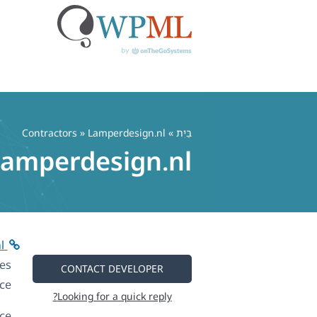
לג
תוכן
בַּיִת
»
» Lamperdesign.nl
Contractors
amperdesign.nl
https://lamper-design.nl/
es.
CONTACT DEVELOPER
e:
Looking for a quick reply?
ce: