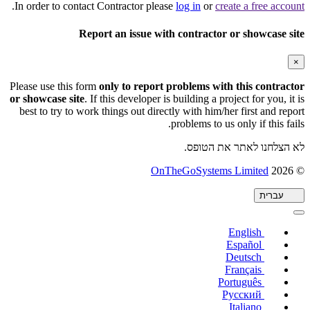
.
In order to contact Contractor please
log in
or
create a free account
Report an issue with contractor or showcase site
×
Please use this form
only to report problems with this contractor
or showcase site
. If this developer is building a project for you, it is
best to try to work things out directly with him/her first and report
problems to us only if this fails.
לא הצלחנו לאתר את הטופס.
(נפתח
OnTheGoSystems Limited
© 2026
בחלון
חדש)
עברית
English
Español
Deutsch
Français
Português
Русский
Italiano