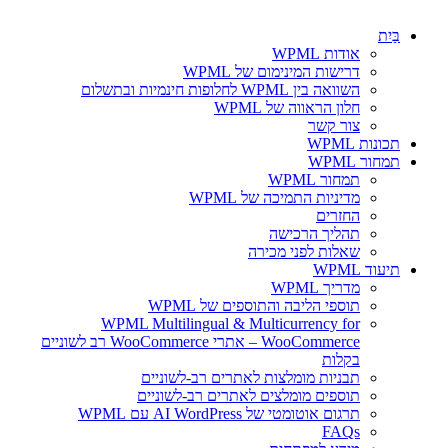
בַּיִת
אודות WPML
דרישות המינימום של WPML
השוואה בין WPML לחלופות חינמיות ובתשלום
חלון הראווה של WPML
צור קשר
תכונות WPML
תמחור WPML
תמחור WPML
מדיניות התמיכה של WPML
החזרים
תהליך הרכישה
שאלות לפני מכירה
תיעוד WPML
מדריך WPML
תוספי הליבה והתוספים של WPML
WPML Multilingual & Multicurrency for
WooCommerce – אתרי WooCommerce רב לשוניים
בקלות
תבניות מומלצות לאתרים רב-לשוניים
תוספים מומלצים לאתרים רב-לשוניים
תרגום אוטומטי של AI WordPress עם WPML
FAQs