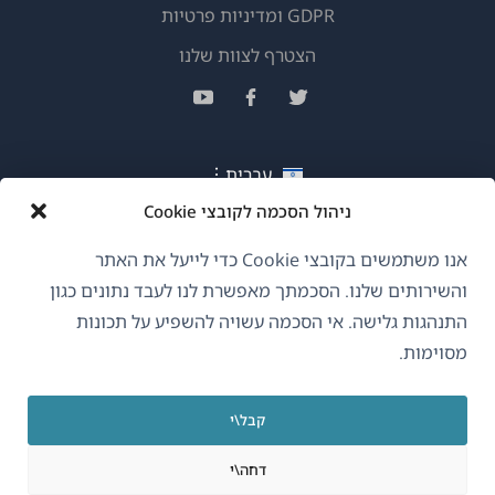
GDPR ומדיניות פרטיות
(נפתח
הצטרף לצוות שלנו
בחלון
(נפתח
(נפתח
(נפתח
חדש)
בחלון
בחלון
בחלון
חדש)
חדש)
חדש)
עברית
ניהול הסכמה לקובצי Cookie
(נפתח
OnTheGoSystems Limited
© 2026
אנו משתמשים בקובצי Cookie כדי לייעל את האתר
בחלון
והשירותים שלנו. הסכמתך מאפשרת לנו לעבד נתונים כגון
חדש)
התנהגות גלישה. אי הסכמה עשויה להשפיע על תכונות
מסוימות.
קבל\י
דחה\י