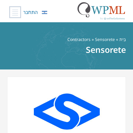
התחבר
לג
תוכן
בַּיִת
»
» Sensorete
Contractors
Sensorete