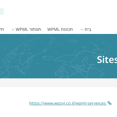
בַּיִת
תכונות WPML
תמחור WPML
תיעו
Site
https://www.wpzvi.co.il/wpml-serveices