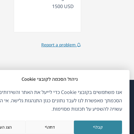
1500 USD
Report a problem
ניהול הסכמה לקובצי Cookie
אנו משתמשים בקובצי Cookie כדי לייעל את האתר והשיר
(נפ
OnTheGoSystems Limited
© 2026
הסכמתך מאפשרת לנו לעבד נתונים כגון התנהגות גלישה. אי 
בחל
עשויה להשפיע על תכונות מסוימות.
חדש
עברית
קבל\י
דחה\י
הצג הע