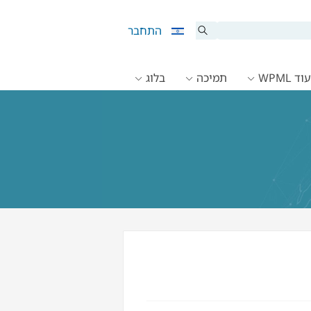
התחבר
ד WPML
תמיכה
בלוג