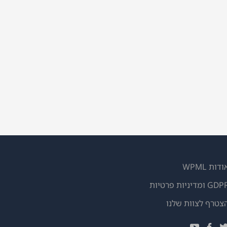
ודות WPML
GD ומדיניות פרטיות
(נפתח
צטרף לצוות שלנו
בחלון