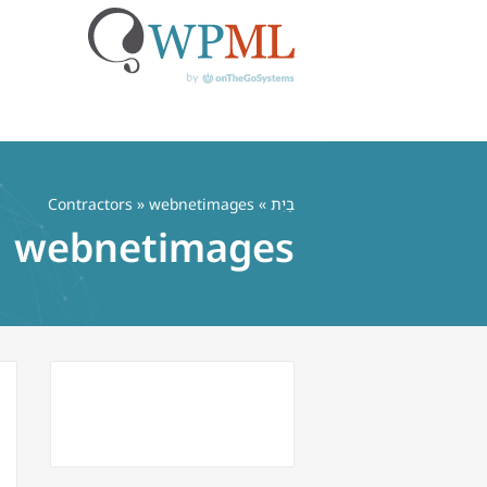
לג
תוכן
בַּיִת
»
» webnetimages
Contractors
webnetimages