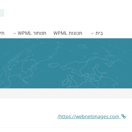
בַּיִת
תכונות WPML
תמחור WPML
תיעו
https://webnetimages.com/