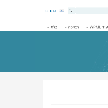
התחבר
ד WPML
תמיכה
בלוג