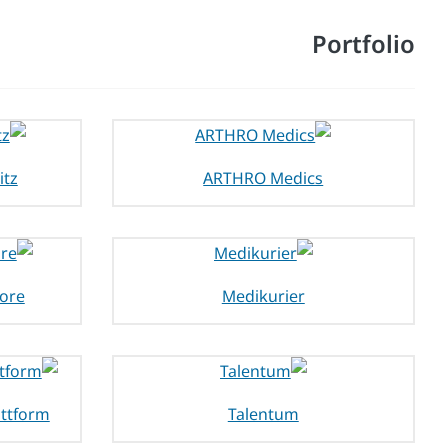
Portfolio
itz
ARTHRO Medics
ore
Medikurier
attform
Talentum