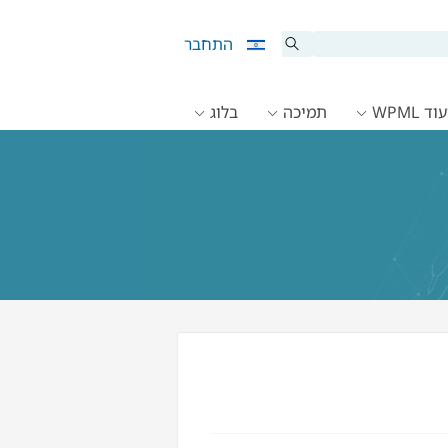
התחבר
ד WPML
תמיכה
בלוג