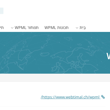
בַּיִת
תכונות WPML
תמחור WPML
תיעו
https://www.webtimal.ch/wpml/