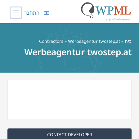
התחבר
לג
תוכן
בַּיִת
»
» Werbeagentur twostep.at
Contractors
Werbeagentur twostep.at
CONTACT DEVELOPER