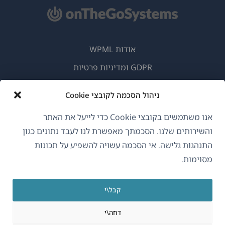
אודות WPML
GDPR ומדיניות פרטיות
(נפתח
הצטרף לצוות שלנו
ניהול הסכמה לקובצי Cookie
בחלון
(נפתח
(נפתח
(נפתח
חדש)
אנו משתמשים בקובצי Cookie כדי לייעל את האתר
בחלון
בחלון
בחלון
חדש)
חדש)
חדש)
והשירותים שלנו. הסכמתך מאפשרת לנו לעבד נתונים כגון
עברית
התנהגות גלישה. אי הסכמה עשויה להשפיע על תכונות
מסוימות.
(נפתח
OnTheGoSystems Limited
© 2026
בחלון
קבל\י
חדש)
דחה\י