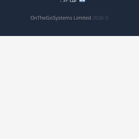
(נפתח
OnTheGoSystems Limited
© 2026
בחלון
חדש)