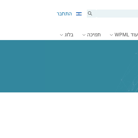
התחבר
ד WPML
תמיכה
בלוג