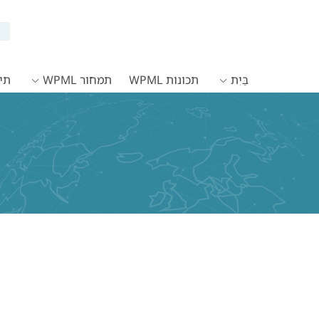
בַּיִת
תכונות WPML
תמחור WPML
תיעו