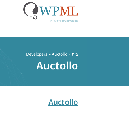
לג
תוכן
בַּיִת
» Developers » Auctollo
Auctollo
Auctollo