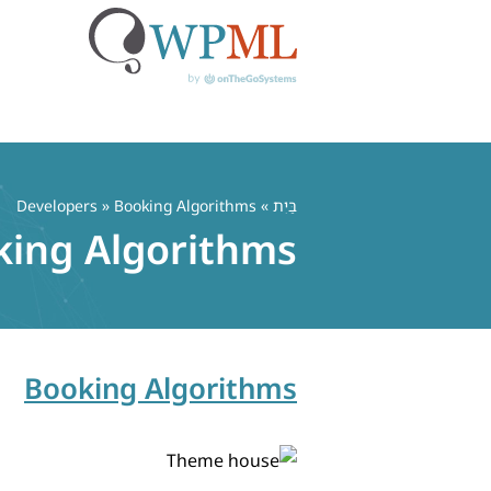
לג
תוכן
בַּיִת
» Developers » Booking Algorithms
king Algorithms
Booking Algorithms