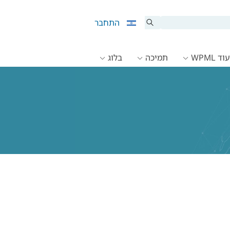
התחבר
ד WPML
תמיכה
בלוג