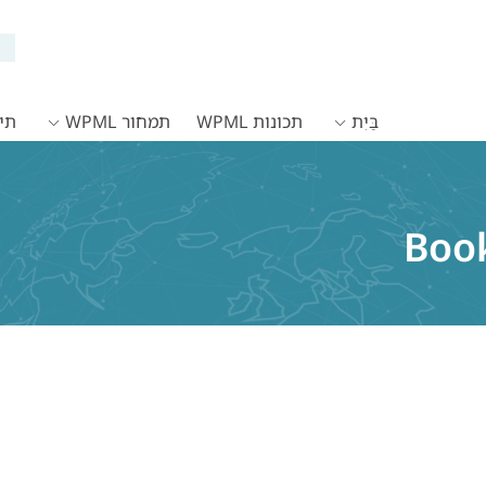
בַּיִת
תכונות WPML
תמחור WPML
תיעו
Boo