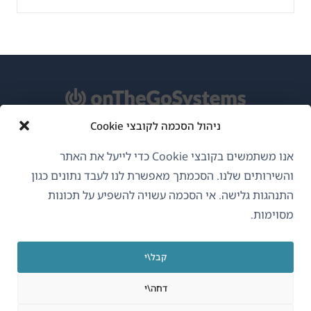
ניהול הסכמה לקובצי Cookie
אודות WPML
אנו משתמשים בקובצי Cookie כדי לייעל את האתר
GDPR ומדיניות פרטיות
והשירותים שלנו. הסכמתך מאפשרת לנו לעבד נתונים כגון
התנהגות גלישה. אי הסכמה עשויה להשפיע על תכונות
(נפתח
הצטרף לצוות שלנו
מסוימות.
בחלון
(נפתח
(נפתח
(נפתח
חדש)
בחלון
בחלון
בחלון
קבל\י
חדש)
חדש)
חדש)
עברית
דחה\י
(נפתח