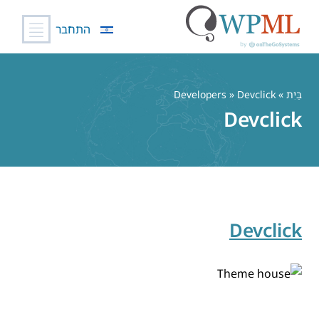
התחבר
לג
תוכן
בַּיִת
» Developers » Devclick
Devclick
Devclick