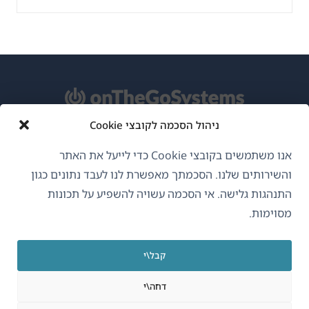
ניהול הסכמה לקובצי Cookie
אודות WPML
אנו משתמשים בקובצי Cookie כדי לייעל את האתר
GDPR ומדיניות פרטיות
והשירותים שלנו. הסכמתך מאפשרת לנו לעבד נתונים כגון
התנהגות גלישה. אי הסכמה עשויה להשפיע על תכונות
(נפתח
הצטרף לצוות שלנו
מסוימות.
בחלון
(נפתח
(נפתח
(נפתח
חדש)
בחלון
בחלון
בחלון
קבל\י
חדש)
חדש)
חדש)
עברית
דחה\י
(נפתח