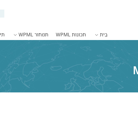
בַּיִת
תכונות WPML
תמחור WPML
תיעו