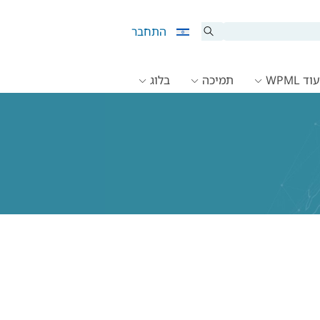
התחבר
ד WPML
תמיכה
בלוג