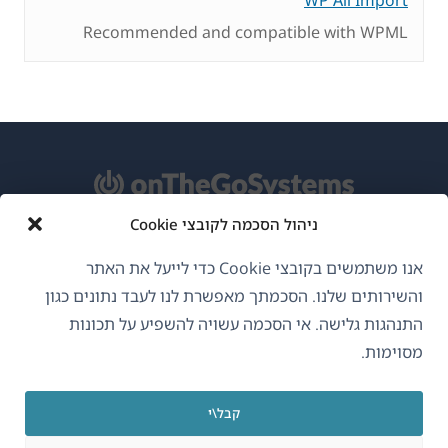
Recommended and compatible with WPML
ניהול הסכמה לקובצי Cookie
אודות WPML
אנו משתמשים בקובצי Cookie כדי לייעל את האתר
GDPR ומדיניות פרטיות
והשירותים שלנו. הסכמתך מאפשרת לנו לעבד נתונים כגון
התנהגות גלישה. אי הסכמה עשויה להשפיע על תכונות
(נפתח
הצטרף לצוות שלנו
מסוימות.
בחלון
(נפתח
(נפתח
(נפתח
חדש)
בחלון
בחלון
בחלון
קבל\י
חדש)
חדש)
חדש)
עברית