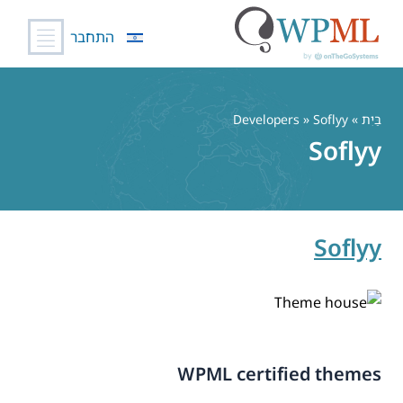
התחבר
לג
תוכן
בַּיִת
» Developers » Soflyy
Soflyy
Soflyy
WPML certified themes