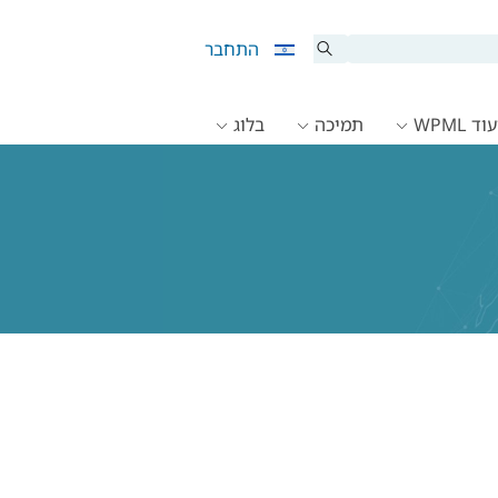
התחבר
ד WPML
תמיכה
בלוג