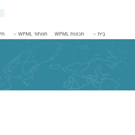
בַּיִת
תכונות WPML
תמחור WPML
תיעו